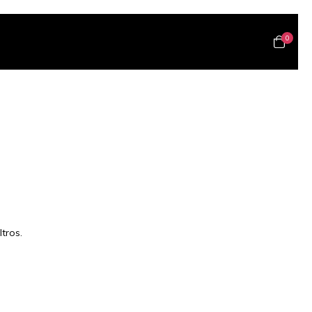
0
tros.