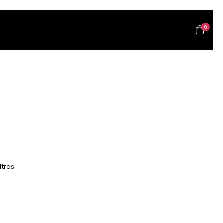
0
tros.