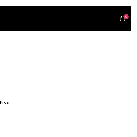
0
tros.