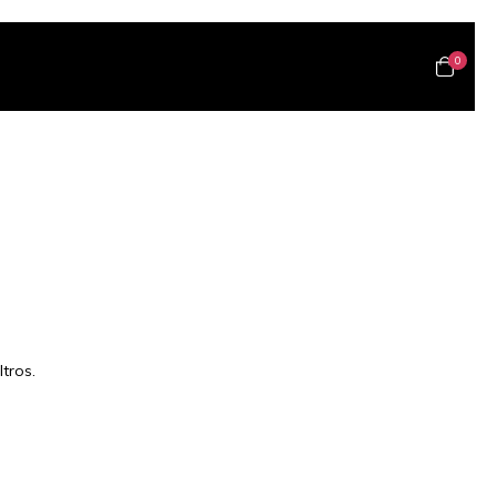
0
tros.