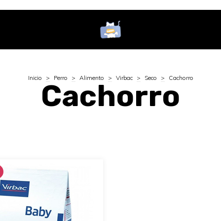
Inicio
>
Perro
>
Alimento
>
Virbac
>
Seco
>
Cachorro
Cachorro