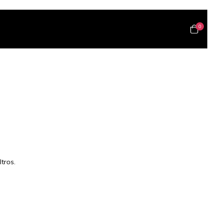
0
tros.