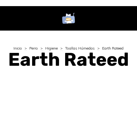
Inicio
>
Perro
>
Higiene
>
Toallas Húmedas
>
Earth Rateed
Earth Rateed