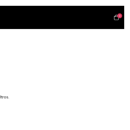
0
tros.