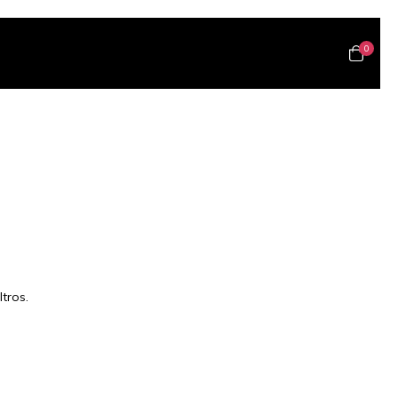
0
tros.