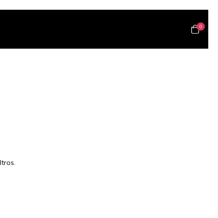
0
tros.