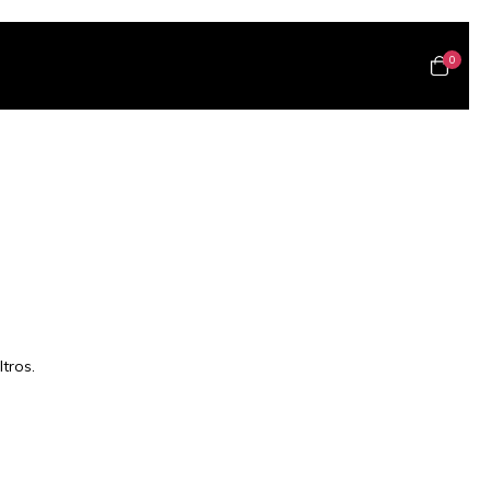
0
tros.