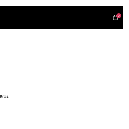
0
tros.