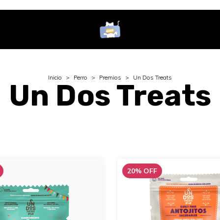
Inicio
>
Perro
>
Premios
>
Un Dos Treats
Un Dos Treats
20
%
OFF