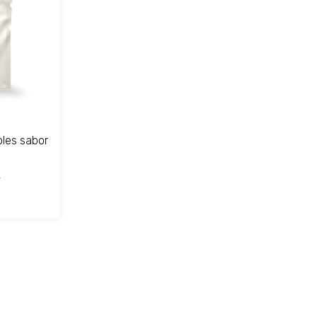
bles sabor
0