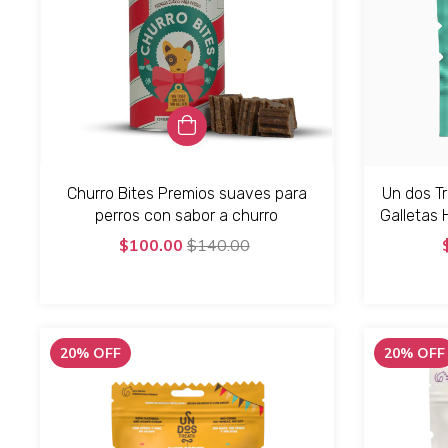
Churro Bites Premios suaves para
Un dos T
perros con sabor a churro
Galletas
$100.00
$140.00
20
%
OFF
20
%
OFF