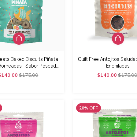
reats Baked Biscuits Piñata
Guilt Free Antojitos Saluda
 Horneadas- Sabor Pescado
Enchiladas
y Citricos
$140.00
$175.00
$140.00
$175.0
20
%
OFF