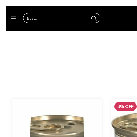
4
%
OFF