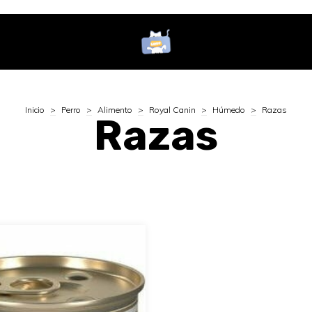
Inicio
>
Perro
>
Alimento
>
Royal Canin
>
Húmedo
>
Razas
Razas