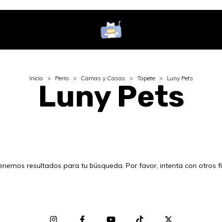
Inicio
>
Perro
>
Camas y Casas
>
Tapete
>
Luny Pets
Luny Pets
enemos resultados para tu búsqueda. Por favor, intenta con otros fil