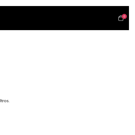
0
tros.