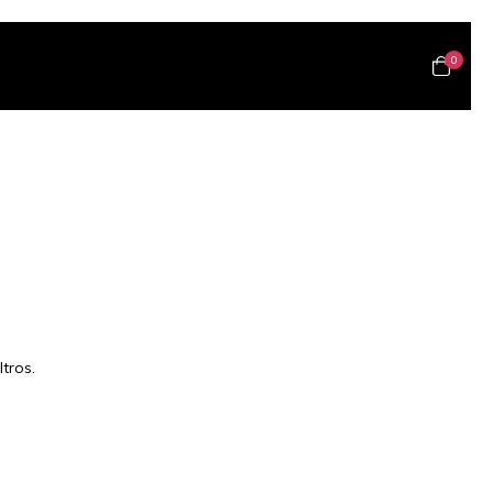
0
tros.