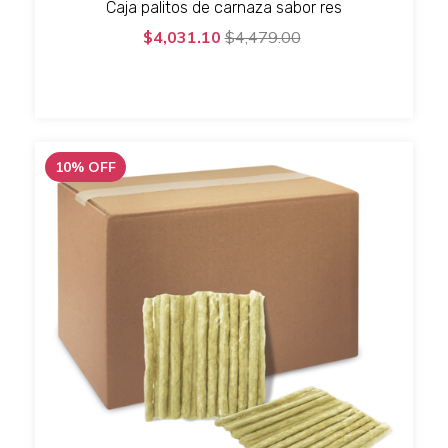
Caja palitos de carnaza sabor res
$4,031.10
$4,479.00
10
%
OFF