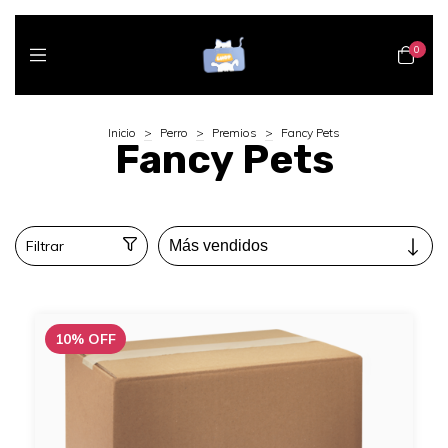
0
Inicio
>
Perro
>
Premios
>
Fancy Pets
Fancy Pets
Filtrar
10
%
OFF