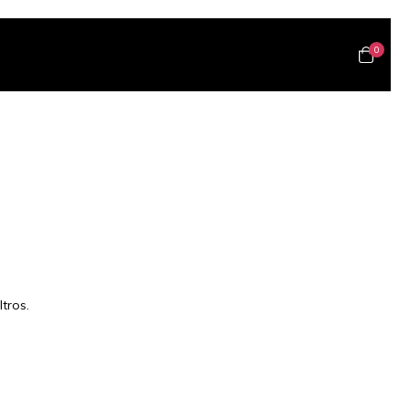
0
tros.