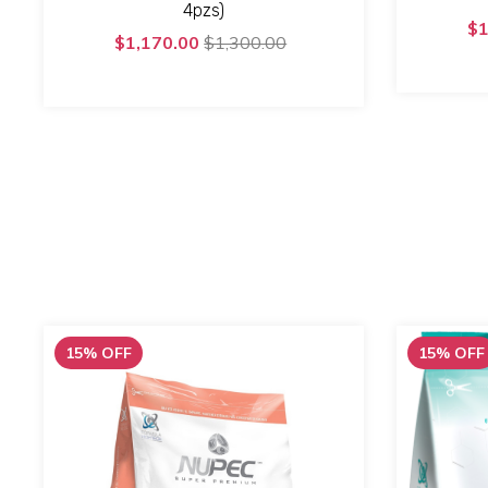
4pzs)
$1
$1,170.00
$1,300.00
15
%
OFF
15
%
OFF