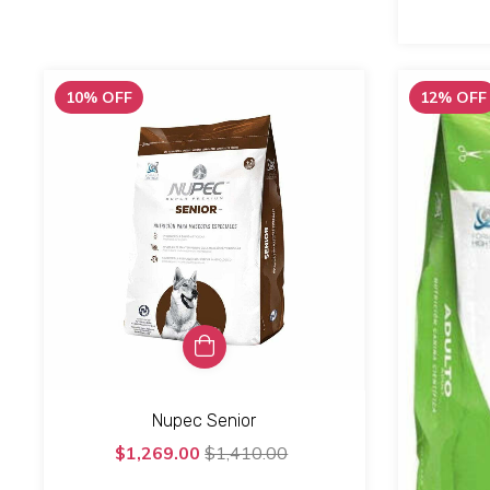
10
%
OFF
12
%
OFF
Nupec Senior
$1,269.00
$1,410.00