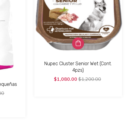
Nupec Cluster Senior Wet (Cont.
4pzs)
$1,080.00
$1,200.00
equeñas
00