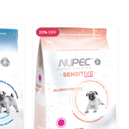
20
%
OFF