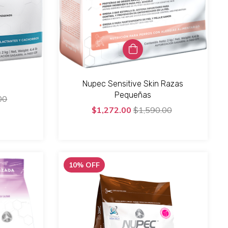
Nupec Sensitive Skin Razas
Pequeñas
00
$1,272.00
$1,590.00
10
%
OFF