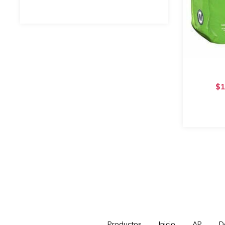
$1
Productos
Inicio
AP
D