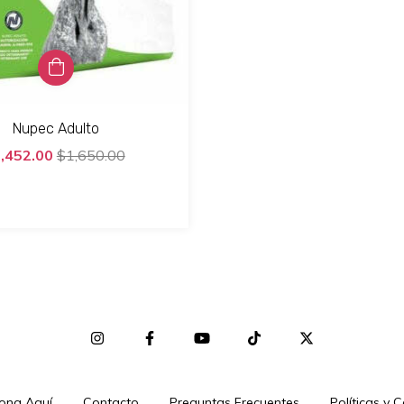
Nupec Adulto
,452.00
$1,650.00
ona Aquí
Contacto
Preguntas Frecuentes
Políticas y 