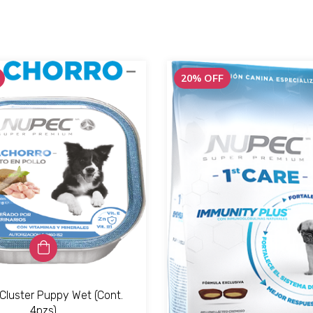
20
%
OFF
Cluster Puppy Wet (Cont.
4pzs)