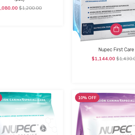
,080.00
$1,200.00
Nupec First Care
$1,144.00
$1,430.
10
%
OFF