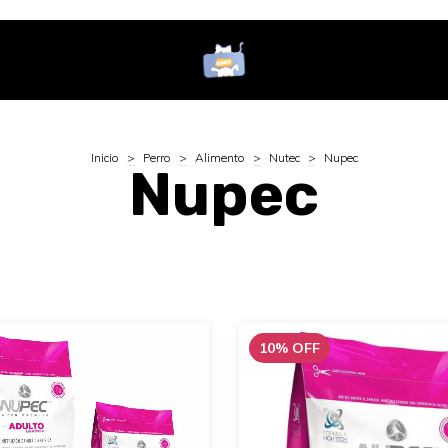
Inicio
>
Perro
>
Alimento
>
Nutec
>
Nupec
Nupec
10
%
OFF