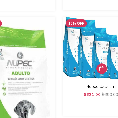
10
%
OFF
Nupec Cachorro
$621.00
$690.0