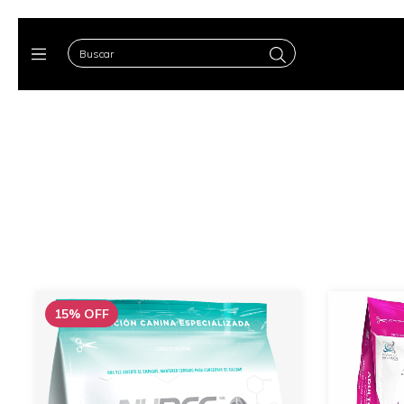
15
%
OFF