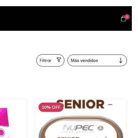
0
Filtrar
10
%
OFF