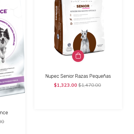
Nupec Senior Razas Pequeñas
$1,323.00
$1,470.00
ance
00