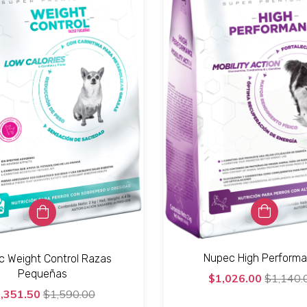
Nupec High Perform
c Weight Control Razas
Pequeñas
$1,026.00
$1,140.
,351.50
$1,590.00