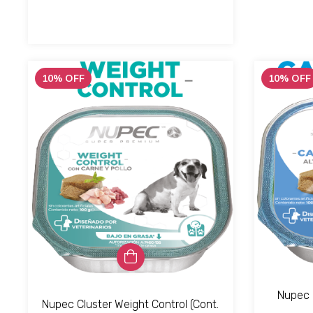
10
%
OFF
10
%
OFF
Nupec 
Nupec Cluster Weight Control (Cont.