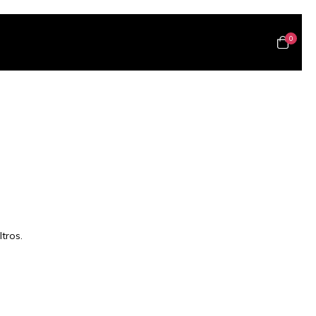
0
tros.