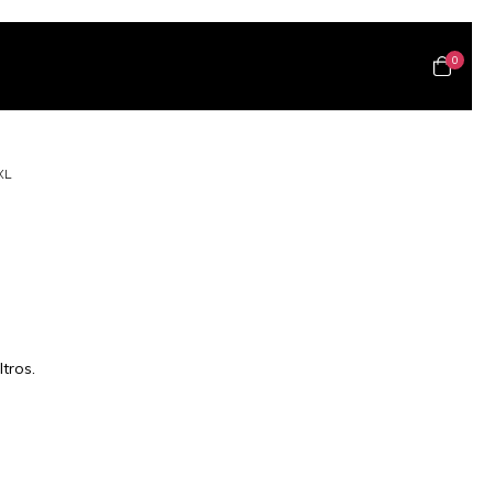
0
XL
tros.