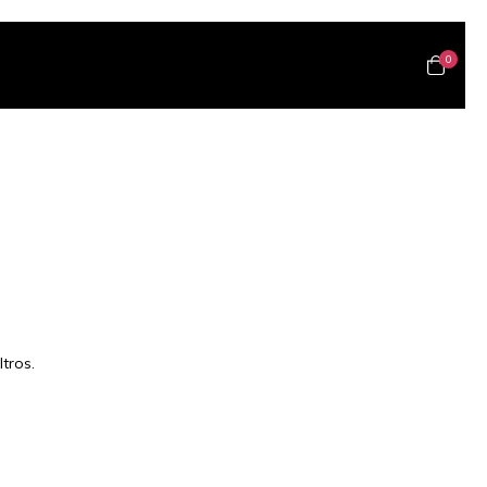
0
tros.