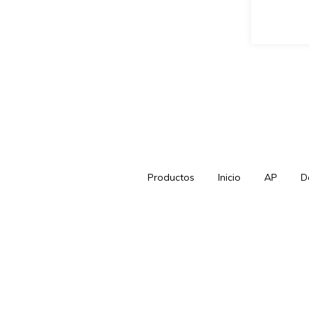
Productos
Inicio
AP
D