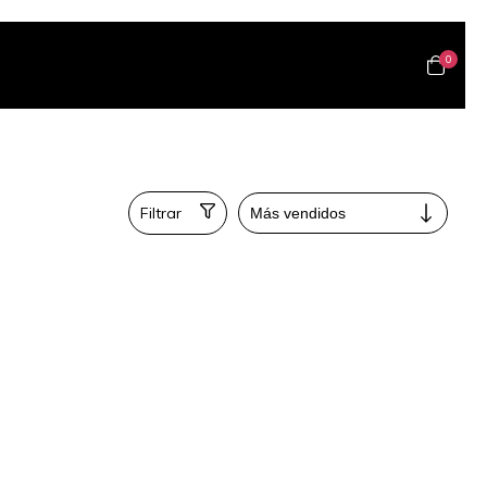
0
Filtrar