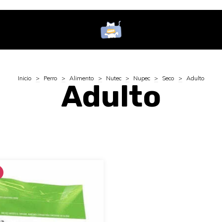
Inicio
>
Perro
>
Alimento
>
Nutec
>
Nupec
>
Seco
>
Adulto
Adulto